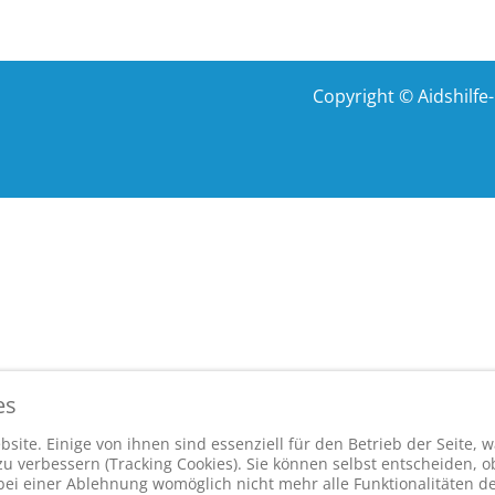
Copyright © Aidshilf
es
site. Einige von ihnen sind essenziell für den Betrieb der Seite,
 verbessern (Tracking Cookies). Sie können selbst entscheiden, ob
bei einer Ablehnung womöglich nicht mehr alle Funktionalitäten de