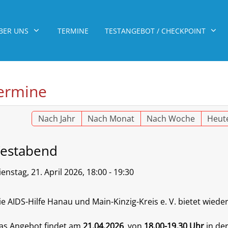
BER UNS
TERMINE
TESTANGEBOT / CHECKPOINT
ermine
Nach Jahr
Nach Monat
Nach Woche
Heut
Testabend
ienstag, 21. April 2026, 18:00 - 19:30
ie AIDS-Hilfe Hanau und Main-Kinzig-Kreis e. V. bietet wiede
as Angebot findet am
21.04.2026
von
18.00-19.30 Uhr
in der