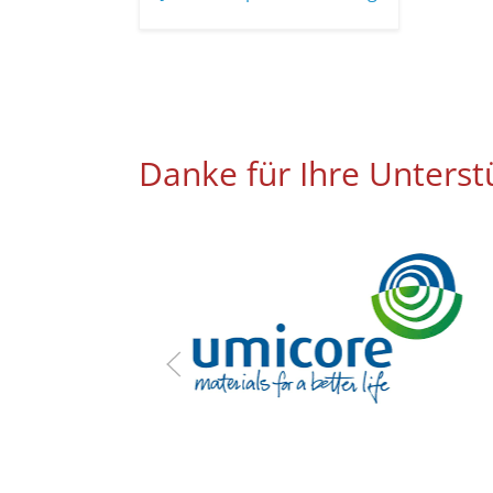
Danke für Ihre Unterst
nau für
zung.