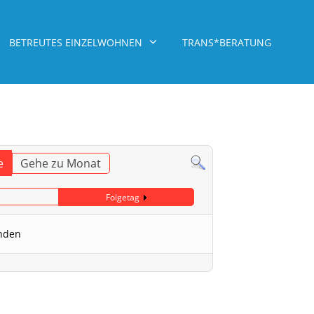
BETREUTES EINZELWOHNEN
TRANS*BERATUNG
e
Gehe zu Monat
Folgetag
unden