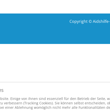
Copyright © Aidshilf
es
site. Einige von ihnen sind essenziell für den Betrieb der Seite,
 verbessern (Tracking Cookies). Sie können selbst entscheiden, ob
bei einer Ablehnung womöglich nicht mehr alle Funktionalitäten de