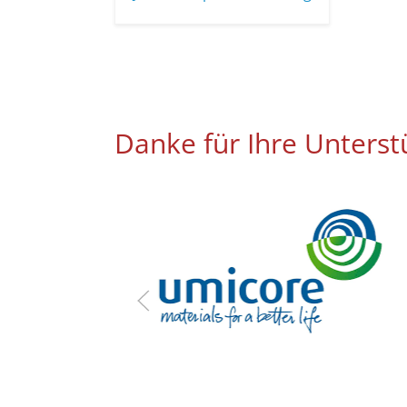
Danke für Ihre Unterst
nau für
zung.