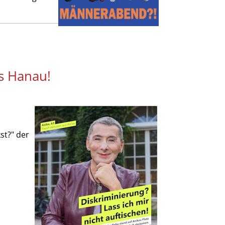
us Hanau!
st?" der